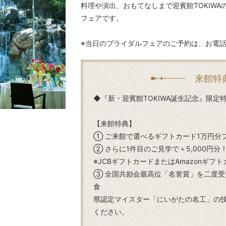
料理や演出、おもてなしまで迎賓館TOKIWA
フェアです。
※当日のブライダルフェアのご予約は、お電
来館特
◆『新・迎賓館TOKIWA誕生記念』限定
【来館特典】
① ご来館で選べるギフトカード1万円分
② さらに1件目のご見学で＋5,000円分
※JCBギフトカードまたはAmazonギ
③ 全国共励会最高位「名誉賞」を二度
食
県認定マイスター「にいがたの名工」の
ください。