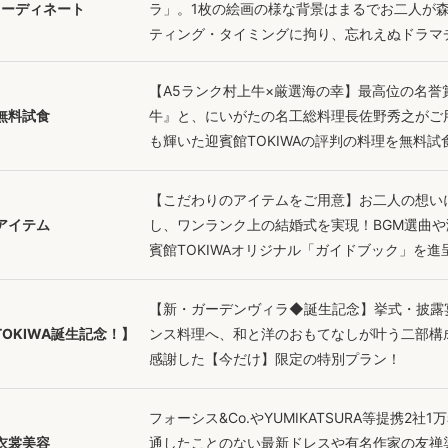
コーディネート
ラ」。1枚の絵画の様な背景はまるでお二人が
ティング・タイミングに拘り、忘れえぬドラマ
【A5ランク村上牛×厳選海の幸】最高位の名
無料試食
牛』と、にいがたの名工総料理長佐野秀之がご用
も輝いた迎賓館TOKIWAの評判の料理を無料試
【こだわりのアイテムをご用意】お二人の想い
アイテム
し、ワンランク上の結婚式を実現！BGM選曲
賓館TOKIWAオリジナル「ガイドブック」を進
【新・ガーデンヴィラ◆誕生記念】挙式・披露
OKIWA誕生記念！】
ンス料理へ、和と洋のおもてなしが叶う二部構
感謝した【今だけ】限定の特別プラン！
フォーシス&Co.やYUMIKATSURA等提携2
衣裳美容
通したことのない最新ドレスや有名作家の友禅