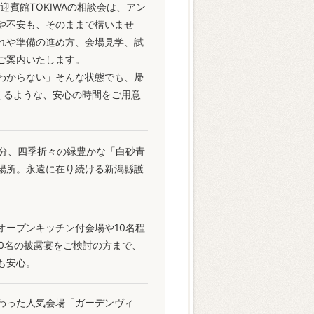
賓館TOKIWAの相談会は、アン
や不安も、そのままで構いませ
れや準備の進め方、会場見学、試
ご案内いたします。
わからない」そんな状態でも、帰
くるような、安心の時間をご用意
0分、四季折々の緑豊かな「白砂青
場所。永遠に在り続ける新潟縣護
オープンキッチン付会場や10名程
0名の披露宴をご検討の方まで、
も安心。
わった人気会場「ガーデンヴィ