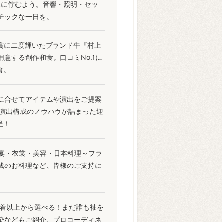
森に佇むよう。音響・照明・セッ
チックな一日を。
誉賞に二度輝いたブランド牛『村上
意する創作和食。口コミNo.1に
食。
に合せてアイテムや演出をご提案
や演出構成のノウハウが詰まった迎
呈！
宴・衣裳・美容・日本料理～フラ
成のお料理など、皆様のご支持に
社1万着以上から選べる！まだ誰も袖を
染などもご紹介。プロコーディネ