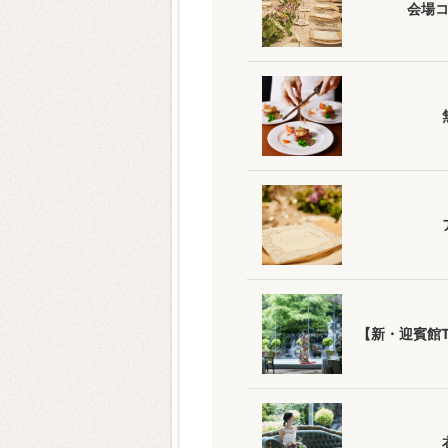
会場
【新・迎賓館T