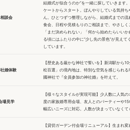
結婚式が似合うのか”を一緒に探していきます。迎
ケートからスタート。ぼんやりしている気持ち
相談会
ん。ひとつずつ整理しながら、結婚式までの流
食会、日程や見積もりのご相談まで、やさしく
「まだ決められない」「何から始めたらいいか
る頃にはふたりの中に“少し先の景色”が見えて
しています。
【歴史ある厳かな神社で誓いを】新潟駅から1
神社婚体験
松百選」の境内地は、特別な空気を感じられる
國神社で『全員参加の神社婚』を叶えて。
【様々なスタイルが実現可能】少人数に人気の
会場見学
度の家族婚専用会場、友人とのパーティーや15
幅広いニーズに対応。人数が決まっていなくて
【貸切ガーデン付会場リニューアル】生まれ変