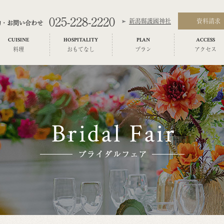
025-228-2220
新潟縣護國神社
資料請求
約・お問い合わせ
CUISINE
HOSPITALITY
PLAN
ACCESS
料理
おもてなし
プラン
アクセス