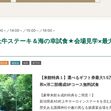
0～／14:00～／15:00～／16:00～
上牛ステーキ＆海の幸試食★会場見学×最大1
理試食
相談会
無料
要予約
【来館特典１】選べるギフト券最大1.
和×洋二部構成SPコース無料試食
【豪華来館＆成約特典をご用意！】
新潟県産A5村上牛サーロインステーキを含む
歴史ある護國神社や趣の異なる披露宴会場を