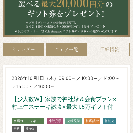
カレンダー
フェア一覧
詳細情報
2026年10月1日（木）09:00～／10:00～／14:00～
／15:00～／16:00～
【少人数W】家族で神社婚＆会食プラン×
村上牛ステーキ試食×最大1.5万ギフト付
会場コーディネート
神殿見学
会場見学
料理試食
相談会
無料
要予約