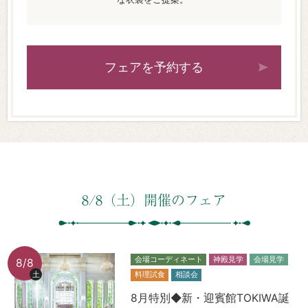
フェアを予約する
8/8（土）開催のフェア
会場コーディネート
神殿見学
会場見学
8/8
土
料理試食
相談会
8月特別◆新・迎賓館TOKIWA誕