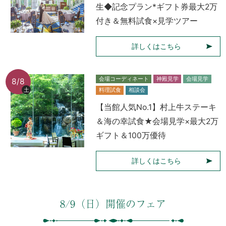
生◆記念プラン*ギフト券最大2万
付き＆無料試食×見学ツアー
詳しくはこちら
会場コーディネート
神殿見学
会場見学
8/8
土
料理試食
相談会
【当館人気No.1】村上牛ステーキ
＆海の幸試食★会場見学×最大2万
ギフト＆100万優待
詳しくはこちら
8/9（日）開催のフェア