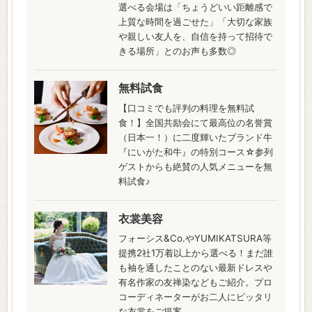
選べる会場は「ちょうどいい距離感で
上質な時間を過ごせた」「大切な家族
や親しい友人を、自信を持って招待で
きる場所」とのお声も多数◎
無料試食
【口コミでも評判の料理を無料試
食！】全国共励会にて最高位の名誉賞
（日本一！）に二度輝いたブランド牛
『にいがた和牛』の特別コース☆参列
ゲストからも絶賛の人気メニューを無
料試食♪
衣裳美容
フォーシス&Co.やYUMIKATSURA等
提携2社1万着以上から選べる！まだ誰
も袖を通したことのない最新ドレスや
有名作家の友禅染などもご紹介。プロ
コーディネーターがお二人にピッタリ
な衣裳をご提案。