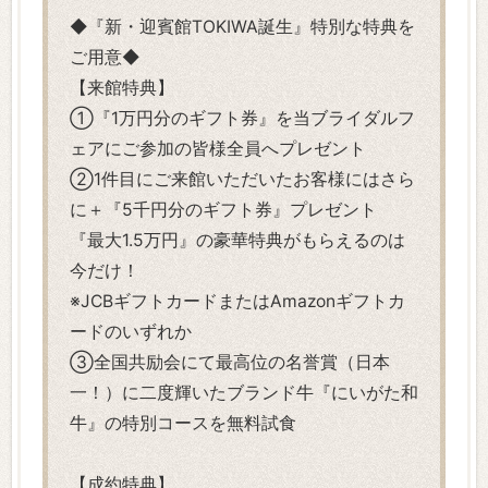
◆『新・迎賓館TOKIWA誕生』特別な特典を
ご用意◆
【来館特典】
①『1万円分のギフト券』を当ブライダルフ
ェアにご参加の皆様全員へプレゼント
②1件目にご来館いただいたお客様にはさら
に＋『5千円分のギフト券』プレゼント
『最大1.5万円』の豪華特典がもらえるのは
今だけ！
※JCBギフトカードまたはAmazonギフトカ
ードのいずれか
③全国共励会にて最高位の名誉賞（日本
一！）に二度輝いたブランド牛『にいがた和
牛』の特別コースを無料試食
【成約特典】