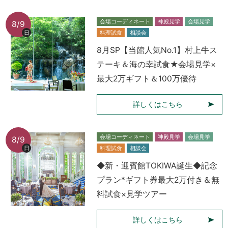
会場コーディネート
神殿見学
会場見学
8/9
日
料理試食
相談会
8月SP【当館人気No.1】村上牛ス
テーキ＆海の幸試食★会場見学×
最大2万ギフト＆100万優待
詳しくはこちら
会場コーディネート
神殿見学
会場見学
8/9
日
料理試食
相談会
◆新・迎賓館TOKIWA誕生◆記念
プラン*ギフト券最大2万付き＆無
料試食×見学ツアー
詳しくはこちら