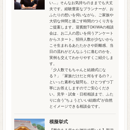
い…」そんなお気持ちのままでも大丈
夫です。経験豊富なプランナーが、お
ふたりの想いを伺いながら、ご家族や
大切な仲間と過ごす時間のつくり方を
ご提案します。迎賓館TOKIWAの相談
会は、お二人の思いを伺うアンケート
からスタート。招待人数が少ないから
こそ生まれるあたたかさや距離感、当
日の流れがどんなふうに進むのかを、
実例も交えてわかりやすくご紹介しま
す。
「少人数でもちゃんと結婚式にな
る？」「家族だけだと何をするの？」
といった素朴な疑問も、ひとつずつ丁
寧にお答えしますのでご安心くださ
い。見学・試食・日程相談まで、ふた
りに合う“ちょうどいい結婚式”が自然
とイメージできる相談会です。
模擬挙式
【歴史ある厳かな神社で誓いを】新潟