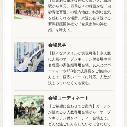
駅から10分、四季折々の緑豊かな「白
砂青松百選」の境内地は、特別な空気
を感じられる場所。永遠に在り続ける
新潟縣護國神社で『全員参加の神社
婚』を叶えて。
会場見学
【様々なスタイルが実現可能】少人数
に人気のオープンキッチン付会場や10
名程度の家族婚専用会場、友人とのパ
ーティーや150名の披露宴をご検討の
方まで、幅広いニーズに対応。人数が
決まっていなくても安心。
会場コーディネート
【ご希望に合わせてご案内】ガーデン
が望める少人数専用会場から、オープ
ンキッチン付きパーティー会場まで。
どんな過ごし方をしたいかに合わせて