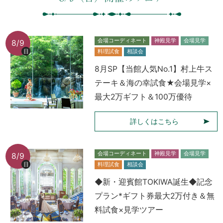
会場コーディネート
神殿見学
会場見学
8/9
日
料理試食
相談会
8月SP【当館人気No.1】村上牛ス
テーキ＆海の幸試食★会場見学×
最大2万ギフト＆100万優待
詳しくはこちら
会場コーディネート
神殿見学
会場見学
8/9
日
料理試食
相談会
◆新・迎賓館TOKIWA誕生◆記念
プラン*ギフト券最大2万付き＆無
料試食×見学ツアー