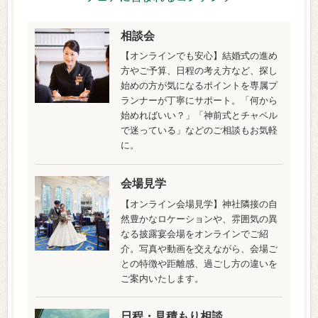
相談会
【オンラインでも安心】結婚式の進め
方やご予算、日程の考え方など、探し
始めの方が気になるポイントを専属プ
ランナーが丁寧にサポート。「何から
始めればいい？」「神前式とチャペル
で迷っている」などのご相談もお気軽
に。
会場見学
【オンライン会場見学】神社隣接の自
然豊かなロケーションや、雰囲気の異
なる披露宴会場をオンラインでご紹
介。写真や動画を交えながら、会場ご
との特徴や距離感、過ごし方の違いを
ご案内いたします。
日程・見積もり相談