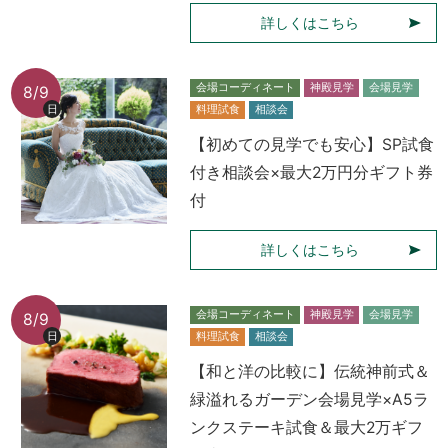
詳しくはこちら
会場コーディネート
神殿見学
会場見学
8/9
日
料理試食
相談会
【初めての見学でも安心】SP試食
付き相談会×最大2万円分ギフト券
付
詳しくはこちら
会場コーディネート
神殿見学
会場見学
8/9
日
料理試食
相談会
【和と洋の比較に】伝統神前式＆
緑溢れるガーデン会場見学×A5ラ
ンクステーキ試食＆最大2万ギフ